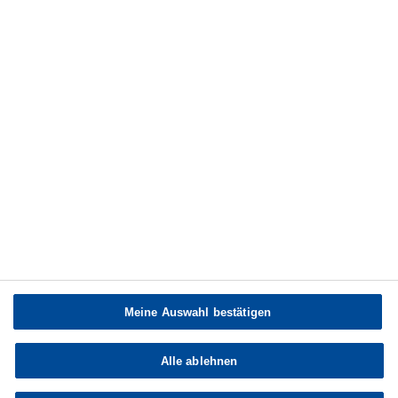
Service
Multimedia
eBusiness
Publikationen
Topics
Presseinformationen
Compliance Hotline
Datenschutz @ BASF
Meine Auswahl bestätigen
Copyright © BASF SE 2026
Alle ablehnen