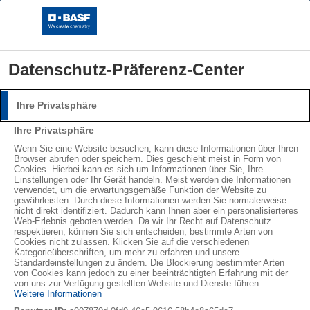
Datenschutz-Präferenz-Center
Ihre Privatsphäre
Anmeldung
Ihre Privatsphäre
Bitte melden Sie sich mit Ihrem Benutzernamen und
Wenn Sie eine Website besuchen, kann diese Informationen über Ihren
Browser abrufen oder speichern. Dies geschieht meist in Form von
Passwort an.
Cookies. Hierbei kann es sich um Informationen über Sie, Ihre
Einstellungen oder Ihr Gerät handeln. Meist werden die Informationen
Benutzername:
verwendet, um die erwartungsgemäße Funktion der Website zu
gewährleisten. Durch diese Informationen werden Sie normalerweise
Nachhaltig verpacken
nicht direkt identifiziert. Dadurch kann Ihnen aber ein personalisierteres
Web-Erlebnis geboten werden. Da wir Ihr Recht auf Datenschutz
respektieren, können Sie sich entscheiden, bestimmte Arten von
BSH setzt erstmals auf den
Cookies nicht zulassen. Klicken Sie auf die verschiedenen
BSH Hausgeräte geschützt durch Styropor® Ccycled®
Passwort:
Kategorieüberschriften, um mehr zu erfahren und unsere
Standardeinstellungen zu ändern. Die Blockierung bestimmter Arten
Verpackungsschutz von
von Cookies kann jedoch zu einer beeinträchtigten Erfahrung mit der
von uns zur Verfügung gestellten Website und Dienste führen.
®
®
Styropor
Ccycled
Weitere Informationen