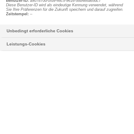
Anmelden
Benutzer-ID:
a907870d-0fd9-46c5-9616-58b4e8a65dc7
Diese Benutzer-ID wird als eindeutige Kennung verwendet, während
Sie Ihre Präferenzen für die Zukunft speichern und darauf zugreifen.
Ab April 2021 verwendet die BSH Hausgeräte
Zeitstempel:
--
GmbH als Verpackungsmaterial für
ausgewählte Großgeräte insbesondere der
Unbedingt erforderliche Cookies
®
Luxusmarke Gaggenau erstmals Styropor
,
für das ein Rohstoff aus chemisch recycelten
Leistungs-Cookies
Kunststoffabfällen verwendet wurde. Die
intensive Zusammenarbeit beider Firmen
leistet einen aktiven Beitrag zur Nachhaltigkeit
und Kreislaufwirtschaft.
Die erfolgreiche Kooperation